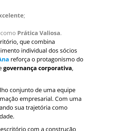
xcelente
;
a como
Prática Valiosa
.
critório, que combina
imento individual dos sócios
Ana
reforça o protagonismo do
e
governança corporativa
,
alho conjunto de uma equipe
formação empresarial. Com uma
ando sua trajetória como
idade.
escritório com a construção