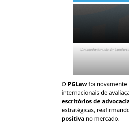
O reconhecimento da Leaders L
O
PGLaw
foi novamente 
internacionais de avaliaç
escritórios de advocacia
estratégicas, reafirman
positiva
no mercado.