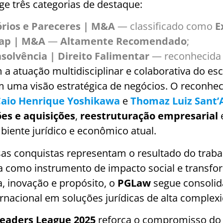
e três categorias de destaque:
órios e Pareceres | M&A
— classificado como
E
Cap | M&A
—
Altamente Recomendado
;
solvência | Direito Falimentar
— reconhecid
 a atuação multidisciplinar e colaborativa do es
 uma visão estratégica de negócios. O reconhec
aio Henrique Yoshikawa
e
Thomaz Luiz Sant’
ões e aquisições
,
reestruturação empresarial
biente jurídico e econômico atual.
sas conquistas representam o resultado do trab
ia como instrumento de impacto social e trans
, inovação e propósito, o
PGLaw
segue consolid
ernacional em soluções jurídicas de alta complex
eaders League 2025
reforça o compromisso do 