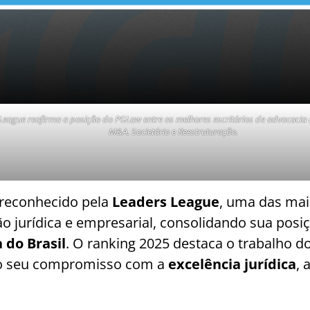
eague reafirma a posição do PGLaw entre os melhores escritórios de advocacia 
M&A, Societário e Reestruturação.
reconhecido pela
Leaders League
, uma das mai
ão jurídica e empresarial, consolidando sua posi
 do Brasil
. O ranking 2025 destaca o trabalho do
do seu compromisso com a
excelência jurídica
, 