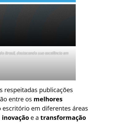
do Brasil, destacando sua excelência em
s respeitadas publicações
ção entre os
melhores
 escritório em diferentes áreas
a
inovação
e a
transformação