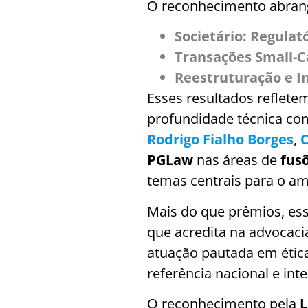
O reconhecimento abrang
Societário: Regulat
Transações Small-
Reestruturação e In
Esses resultados refletem
profundidade técnica com
Rodrigo Fialho Borges
,
C
PGLaw
nas áreas de
fus
temas centrais para o am
Mais do que prêmios, es
que acredita na advocac
atuação pautada em ética
referência nacional e int
O reconhecimento pela
L