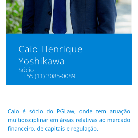
Caio Henrique
Yoshikawa
Sócio
T +55 (11) 3085-0089
Caio é sócio do PGLaw, onde tem atuação
multidisciplinar em áreas relativas ao mercado
financeiro, de capitais e regulação.