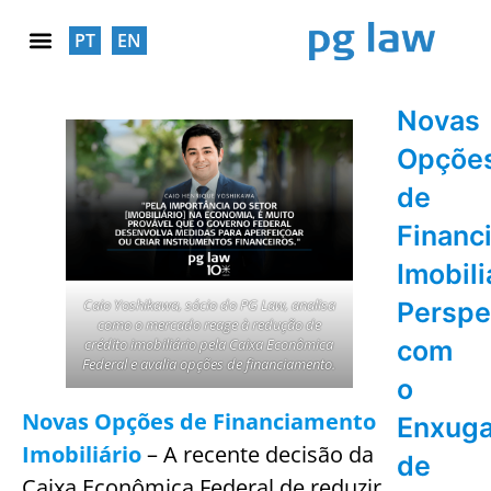
PT
EN
RESPONSABILIDADE SOCIAL
Novas
Opçõe
de
Financ
Imobili
Caio Yoshikawa, sócio do PG Law, analisa
Perspe
como o mercado reage à redução de
com
crédito imobiliário pela Caixa Econômica
Federal e avalia opções de financiamento.
o
Novas Opções de Financiamento
Enxug
Imobiliário
– A recente decisão da
de
Caixa Econômica Federal de reduzir