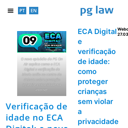
PT
EN
RESPONSABILIDADE SOCIAL
Webc
ECA Digital
27.0
e
verificação
O novo episódio do PG On
de idade:
Air explica como o ECA
Digital e verificação de
como
idade estão no centro do
debate sobre proteção
proteger
infantil e privacidade na
internet.
crianças
sem violar
Verificação de
a
idade no ECA
privacidade