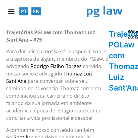
PT
EN
RESPONSABILIDADE SOCIAL
Web
Trajetórias PGLaw com Thomaz Luiz
Trajetó
26.1
Sant’Ana – #75
PGLaw
Para dar início a nossa série especial sobre
com
a trajetória de alguns membros do PGlaw, o
Thoma
advogado
Rodrigo Fialho Borges
convida
nosso sócio e advogado
Thomaz Luiz
Luiz
Sant’Ana
para conversar sobre seu
Sant’An
caminho na advocacia. Thomaz comenta
como iniciou sua carreira no direito,
falando da sua jornada em ambiente
acadêmico, época de estágio e até como
conciliar a vida profissional e pessoal.
Acompanhe nosso conteúdo também
no
Spotify
e não deixe de nos seguir