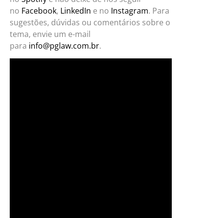
no
Facebook
,
LinkedIn
e no
Instagram
. Para
sugestões, dúvidas ou comentários sobre o
tema, envie um e-mail
para
info@pglaw.com.br
.