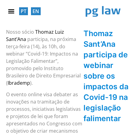
PT
EN
RESPONSABILIDADE SOCIAL
Nosso sócio
Thomaz Luiz
Thomaz
Sant’Ana
participa, na próxima
Sant’Ana
terça-feira (14), às 10h, do
participa de
webinar “Covid-19: Impactos na
Legislação Falimentar”,
webinar
promovido pelo Instituto
sobre os
Brasileiro de Direito Empresarial
(
Ibrademp
).
impactos da
O evento online visa debater as
Covid-19 na
inovações na tramitação de
legislação
processos, iniciativas legislativas
e projetos de lei que foram
falimentar
apresentados no Congresso com
o objetivo de criar mecanismos