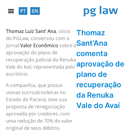
PT
EN
RESPONSABILIDADE SOCIAL
Thomaz Luiz Sant’ Ana
, sócio
Thomaz
do PGLaw, conversou com o
Sant'Ana
jornal
Valor Econômico
sobre a
comenta
aprovação do plano de
recuperação judicial da Renuka
aprovação de
Vale do Ivaí, representada pelo
plano de
escritório.
recuperação
A companhia, que possui
usinas sucroalcooleiras no
da Renuka
Estado do Paraná, teve sua
Vale do Avaí
proposta de renegociação
aprovada por credores, com
uma redução de 70% do valor
original de seus débitos.