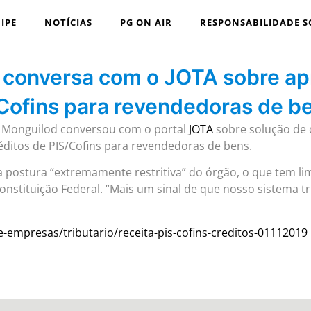
IPE
NOTÍCIAS
PG ON AIR
RESPONSABILIDADE S
 conversa com o JOTA sobre ap
/Cofins para revendedoras de b
a Monguilod conversou com o portal
JOTA
sobre solução de 
ditos de PIS/Cofins para revendedoras de bens.
a postura “extremamente restritiva” do órgão, o que tem li
nstituição Federal. “Mais um sinal de que nosso sistema tr
-e-empresas/tributario/receita-pis-cofins-creditos-01112019