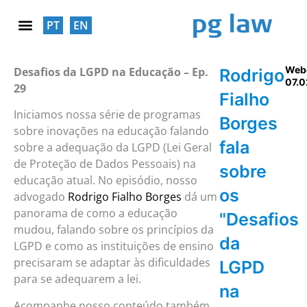
PT
EN
RESPONSABILIDADE SOCIAL
Web
Desafios da LGPD na Educação – Ep.
Rodrigo
07.0
29
Fialho
Iniciamos nossa série de programas
Borges
sobre inovações na educação falando
fala
sobre a adequação da LGPD (Lei Geral
de Proteção de Dados Pessoais) na
sobre
educação atual. No episódio, nosso
os
advogado
Rodrigo Fialho Borges
dá um
panorama de como a educação
"Desafios
mudou, falando sobre os princípios da
da
LGPD e como as instituições de ensino
precisaram se adaptar às dificuldades
LGPD
para se adequarem a lei.
na
Acompanhe nosso conteúdo também