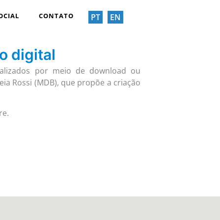
OCIAL
CONTATO
PT
EN
 digital
ializados por meio de download ou
eia Rossi (MDB), que propõe a criação
re.