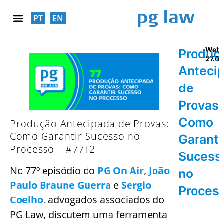
PT
EN
RESPONSABILIDADE SOCIAL
Web
Produ
27.
Antec
de
Provas
Como
Produção Antecipada de Provas:
Como Garantir Sucesso no
Garant
Processo – #77T2
Suces
No 77º episódio do
PG On Air
,
João
no
Paulo Braune Guerra
e
Sergio
Proce
Coelho
, advogados associados do
PG Law, discutem uma ferramenta