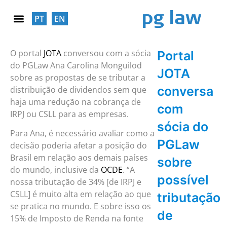
PT
EN
RESPONSABILIDADE SOCIAL
O portal
JOTA
conversou com a sócia
Portal
do PGLaw Ana Carolina Monguilod
JOTA
sobre as propostas de se tributar a
conversa
distribuição de dividendos sem que
haja uma redução na cobrança de
com
IRPJ ou CSLL para as empresas.
sócia do
Para Ana, é necessário avaliar como a
PGLaw
decisão poderia afetar a posição do
Brasil em relação aos demais países
sobre
do mundo, inclusive da
OCDE
. “A
possível
nossa tributação de 34% [de IRPJ e
CSLL] é muito alta em relação ao que
tributação
se pratica no mundo. E sobre isso os
de
15% de Imposto de Renda na fonte