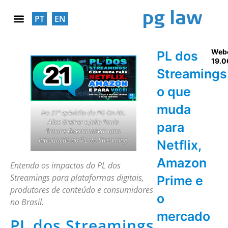
PT
EN
RESPONSABILIDADE SOCIAL
Web
PL dos
19.0
Streamings
o que
muda
No 21º episódio do PG On Air,
Alice Greiner e João Paulo
para
Braune Guerra fazem uma
introdução ao ‘PL do Streaming’
Netflix,
Amazon
Entenda os impactos do PL dos
Streamings para plataformas digitais,
Prime e
produtores de conteúdo e consumidores
o
no Brasil.
mercado
PL dos Streamings