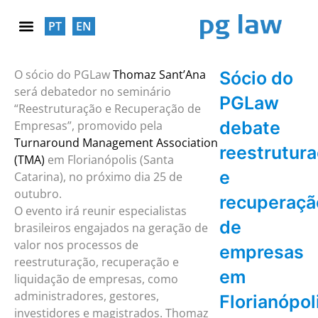
PT
EN
RESPONSABILIDADE SOCIAL
O sócio do PGLaw
Thomaz Sant’Ana
Sócio do
será debatedor no seminário
PGLaw
“Reestruturação e Recuperação de
debate
Empresas”, promovido pela
Turnaround Management Association
reestrutur
(TMA)
em Florianópolis (Santa
e
Catarina), no próximo dia 25 de
outubro.
recuperaçã
O evento irá reunir especialistas
de
brasileiros engajados na geração de
valor nos processos de
empresas
reestruturação, recuperação e
em
liquidação de empresas, como
administradores, gestores,
Florianópol
investidores e magistrados. Thomaz