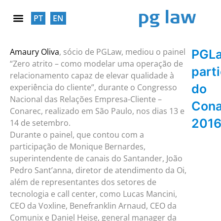
PT
EN
RESPONSABILIDADE SOCIAL
Amaury Oliva
, sócio de PGLaw, mediou o painel
PGL
“Zero atrito – como modelar uma operação de
part
relacionamento capaz de elevar qualidade à
do
experiência do cliente”, durante o Congresso
Nacional das Relações Empresa-Cliente –
Cona
Conarec, realizado em São Paulo, nos dias 13 e
201
14 de setembro.
Durante o painel, que contou com a
participação de Monique Bernardes,
superintendente de canais do Santander, João
Pedro Sant’anna, diretor de atendimento da Oi,
além de representantes dos setores de
tecnologia e call center, como Lucas Mancini,
CEO da Voxline, Benefranklin Arnaud, CEO da
Comunix e Daniel Heise, general manager da