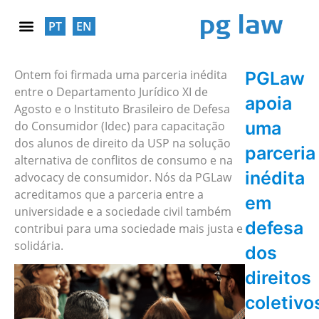
PT
EN
RESPONSABILIDADE SOCIAL
Ontem foi firmada uma parceria inédita
PGLaw
entre o Departamento Jurídico XI de
apoia
Agosto e o Instituto Brasileiro de Defesa
uma
do Consumidor (Idec) para capacitação
dos alunos de direito da USP na solução
parceria
alternativa de conflitos de consumo e na
inédita
advocacy de consumidor. Nós da PGLaw
acreditamos que a parceria entre a
em
universidade e a sociedade civil também
defesa
contribui para uma sociedade mais justa e
solidária.
dos
direitos
coletivo