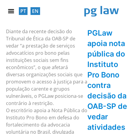
PT
EN
RESPONSABILIDADE SOCIAL
Diante da recente decisão do
PGLaw
Tribunal de Ética da OAB-SP de
apoia nota
vedar “a prestação de serviços
pública do
advocatícios pro bono pelas
instituições sociais sem fins
Instituto
econômicos”, o que afetará
Pro Bono
diversas organizações sociais que
promovem o acesso à justiça para a
contra
população carente e grupos
decisão da
vulneráveis, o PGLaw posiciona-se
contrário à restrição.
OAB-SP de
O escritório apoia a Nota Pública do
vedar
Instituto Pro Bono em defesa do
fortalecimento da advocacia
atividades
voluntária no Brasil, divulgada