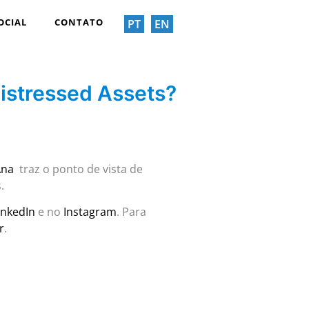
OCIAL
CONTATO
PT
EN
istressed Assets?
Ana
traz o ponto de vista de
.
inkedIn
e no
Instagram
. Para
r
.