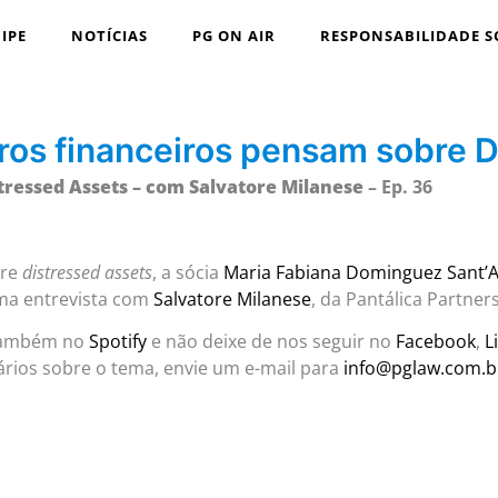
IPE
NOTÍCIAS
PG ON AIR
RESPONSABILIDADE S
ros financeiros pensam sobre D
stressed Assets – com Salvatore Milanese
– Ep. 36
bre
distressed assets
, a sócia
Maria Fabiana Dominguez Sant’
uma entrevista com
Salvatore Milanese
, da Pantálica Partners
também no
Spotify
e não deixe de nos seguir no
Facebook
,
L
rios sobre o tema, envie um e-mail para
info@pglaw.com.b