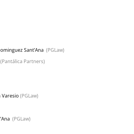
Dominguez Sant’Ana
(PGLaw)
(Pantálica Partners)
a Varesio
(PGLaw)
’Ana
(PGLaw)