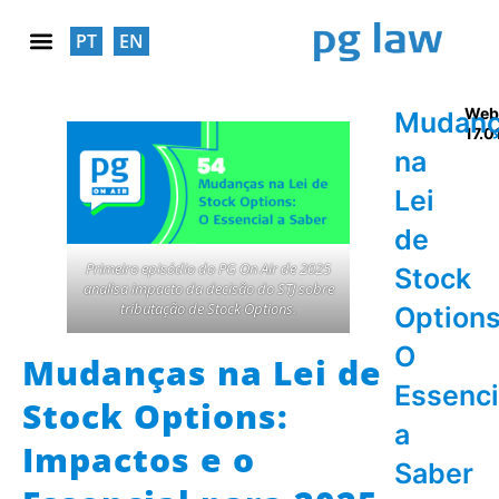
PT
EN
RESPONSABILIDADE SOCIAL
Web
Mudanç
17.0
na
Lei
de
Primeiro episódio do PG On Air de 2025
Stock
analisa impacto da decisão do STJ sobre
tributação de Stock Options.
Options
O
Mudanças na Lei de
Essenci
Stock Options:
a
Impactos e o
Saber