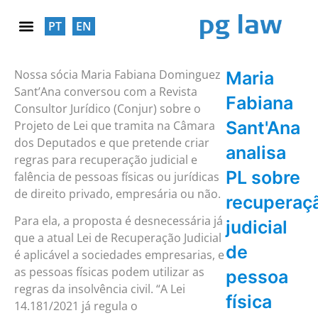
PT
EN
RESPONSABILIDADE SOCIAL
Nossa sócia Maria Fabiana Dominguez
Maria
Sant’Ana conversou com a Revista
Fabiana
Consultor Jurídico (Conjur) sobre o
Sant'Ana
Projeto de Lei que tramita na Câmara
dos Deputados e que pretende criar
analisa
regras para recuperação judicial e
PL sobre
falência de pessoas físicas ou jurídicas
de direito privado, empresária ou não.
recuperaç
Para ela, a proposta é desnecessária já
judicial
que a atual Lei de Recuperação Judicial
de
é aplicável a sociedades empresarias, e
as pessoas físicas podem utilizar as
pessoa
regras da insolvência civil. “A Lei
física
14.181/2021 já regula o