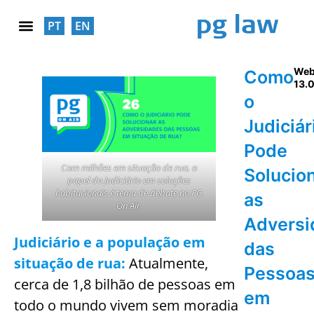
PT
EN
RESPONSABILIDADE SOCIAL
Web
Como
13.
o
Judiciár
Pode
Com milhões em situação de rua, o
Solucio
papel do Judiciário em soluções
habitacionais é tema de debate no PG
as
On Air.
Adversi
Judiciário e a população em
das
situação de rua:
Atualmente,
Pessoa
cerca de 1,8 bilhão de pessoas em
em
todo o mundo vivem sem moradia