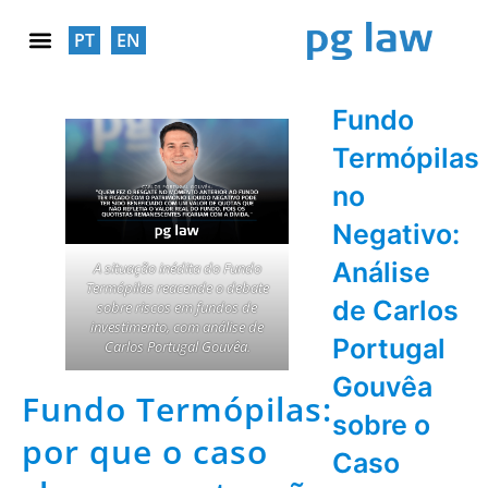
PT
EN
RESPONSABILIDADE SOCIAL
Fundo
Termópilas
no
Negativo:
Análise
A situação inédita do Fundo
Termópilas reacende o debate
de Carlos
sobre riscos em fundos de
investimento, com análise de
Portugal
Carlos Portugal Gouvêa.
Gouvêa
Fundo Termópilas:
sobre o
por que o caso
Caso