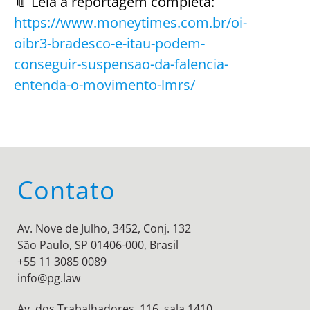
📎 Leia a reportagem completa:
https://www.moneytimes.com.br/oi-
oibr3-bradesco-e-itau-podem-
conseguir-suspensao-da-falencia-
entenda-o-movimento-lmrs/
Contato
Av. Nove de Julho, 3452, Conj. 132
São Paulo, SP 01406-000, Brasil
+55 11 3085 0089
info@pg.law
Av. dos Trabalhadores, 116, sala 1410