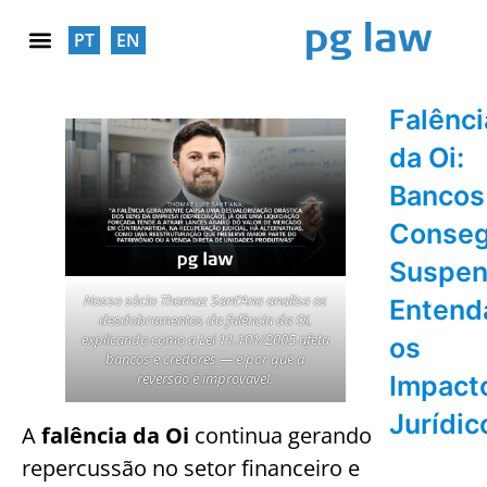
PT
EN
RESPONSABILIDADE SOCIAL
Falênci
da Oi:
Bancos
Conse
Suspen
Nosso sócio Thomaz Sant’Ana analisa os
Entend
desdobramentos da falência da Oi,
explicando como a Lei 11.101/2005 afeta
os
bancos e credores — e por que a
reversão é improvável.
Impact
Jurídic
A
falência da Oi
continua gerando
repercussão no setor financeiro e