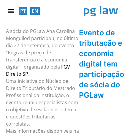
PT
EN
RESPONSABILIDADE SOCIAL
A sócia do PGLaw Ana Carolina
Evento de
Monguilod participou, no último
tributação e
dia 27 de setembro, do evento
economia
“Regras de preço de
transferência e a economia
digital tem
digital”, organizado pela
FGV
participação
Direito SP
.
Uma iniciativa do Núcleo de
de sócia do
Direito Tributário do Mestrado
PGLaw
Profissional da instituição, o
evento reuniu especialistas com
o objetivo de esclarecer o tema
e questões tributárias
correlatas.
Mais informações disponíveis na