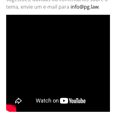
tema, envie um e-mail para
info@pg.law
.