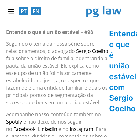
PT
EN
RESPONSABILIDADE SOCIAL
Entenda o que é união estável – #98
Entend
o que
Seguindo o tema da nossa série sobre
relacionamentos, o advogado
Sergio Coelho
é
fala sobre o direito de família, adentrando a
união
pauta da união estável. Ele explica como
esse tipo de união foi historicamente
estável
estabelecido na justiça, os aspectos que
com
fazem dele uma entidade familiar e quais os
principais pontos de segmentação da
Sergio
sucessão de bens em uma união estável.
Coelho
Acompanhe nosso conteúdo também no
Spotify
e não deixe de nos seguir
no
Facebook
,
LinkedIn
e no
Instagram
. Para
sugestões, dúvidas ou comentários sobre o