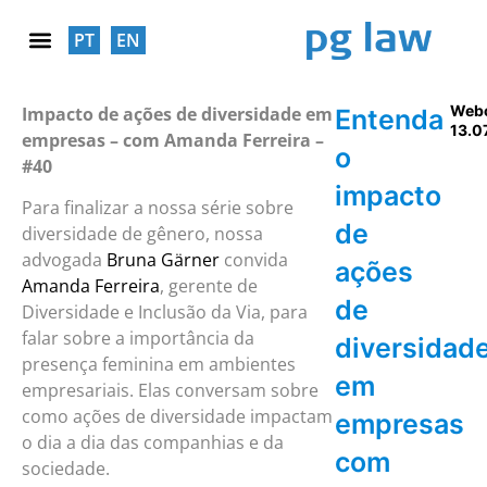
PT
EN
RESPONSABILIDADE SOCIAL
Web
Impacto de ações de diversidade em
Entenda
13.0
empresas – com Amanda Ferreira –
o
#40
impacto
Para finalizar a nossa série sobre
de
diversidade de gênero, nossa
advogada
Bruna Gärner
convida
ações
Amanda Ferreira
, gerente de
de
Diversidade e Inclusão da Via, para
falar sobre a importância da
diversidad
presença feminina em ambientes
em
empresariais. Elas conversam sobre
como ações de diversidade impactam
empresas
o dia a dia das companhias e da
com
sociedade.