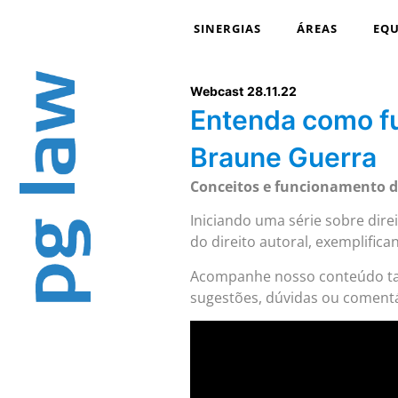
SINERGIAS
ÁREAS
EQU
Webcast
28.11.22
Entenda como fu
Braune Guerra
Conceitos e funcionamento do
Iniciando uma série sobre dire
do direito autoral, exemplifica
Acompanhe nosso conteúdo 
sugestões, dúvidas ou comentá