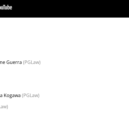
une Guerra
(PGLaw)
a Kogawa
(PGLaw)
Law)