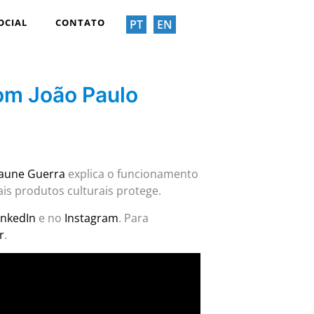
OCIAL
CONTATO
PT
EN
om João Paulo
raune Guerra
explica o funcionamento
ais produtos culturais protege.
inkedIn
e no
Instagram
. Para
r
.