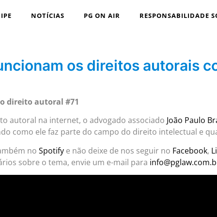
IPE
NOTÍCIAS
PG ON AIR
RESPONSABILIDADE S
ncionam os direitos autorais c
 direito autoral #71
ito autoral na internet, o advogado associado
João Paulo B
ndo como ele faz parte do campo do direito intelectual e qu
também no
Spotify
e não deixe de nos seguir no
Facebook
,
L
rios sobre o tema, envie um e-mail para
info@pglaw.com.b