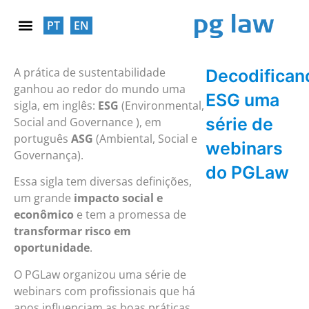
PT
EN
RESPONSABILIDADE SOCIAL
A prática de sustentabilidade
Decodifican
ganhou ao redor do mundo uma
ESG uma
sigla, em inglês:
ESG
(Environmental,
série de
Social and Governance ), em
português
ASG
(Ambiental, Social e
webinars
Governança).
do PGLaw
Essa sigla tem diversas definições,
um grande
impacto social e
econômico
e tem a promessa de
transformar risco em
oportunidade
.
O PGLaw organizou uma série de
webinars com profissionais que há
anos influenciam as boas práticas