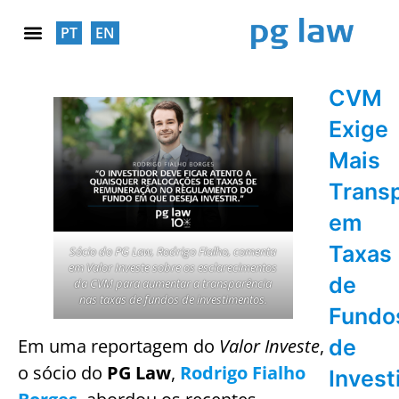
PT
EN
RESPONSABILIDADE SOCIAL
CVM
Exige
Mais
Trans
em
Taxas
Sócio do PG Law, Rodrigo Fialho, comenta
em Valor Investe sobre os esclarecimentos
de
da CVM para aumentar a transparência
nas taxas de fundos de investimentos.
Fundo
de
Em uma reportagem do
Valor Investe
,
o sócio do
PG Law
,
Rodrigo Fialho
Inves