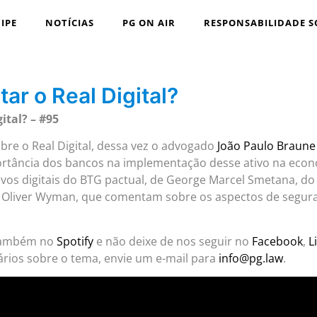
IPE
NOTÍCIAS
PG ON AIR
RESPONSABILIDADE S
r o Real Digital?
tal? – #95
bre o Real Digital, dessa vez o advogado
João Paulo Braune
portância dos bancos na implementação desse ativo na econ
ativos digitais do BTG pactual, de George Marcel Smetana, d
da Oliver Wyman, que comentam sobre os aspectos de segur
também no
Spotify
e não deixe de nos seguir no
Facebook
,
L
rios sobre o tema, envie um e-mail para
info@pg.law
.