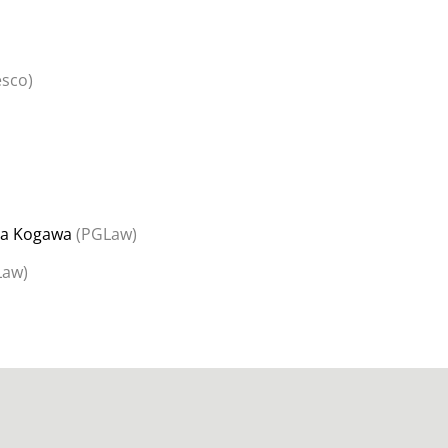
sco)
a Kogawa
(PGLaw)
Law)