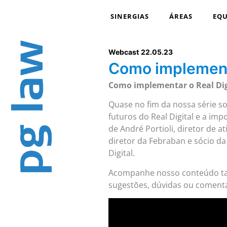
SINERGIAS
ÁREAS
EQU
Webcast
22.05.23
Como implementa
Como implementar o Real Digi
Quase no fim da nossa série so
futuros do Real Digital e a im
de André Portioli, diretor de 
diretor da Febraban e sócio 
Digital.
Acompanhe nosso conteúdo 
sugestões, dúvidas ou comentá