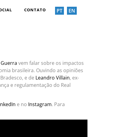
OCIAL
CONTATO
PT
EN
 Guerra
vem falar sobre os impactos
omia brasileira. Ouvindo as opiniões
o Bradesco, e de
Leandro Villain
, ex-
ança e regulamentação do Real
inkedIn
e no
Instagram
. Para