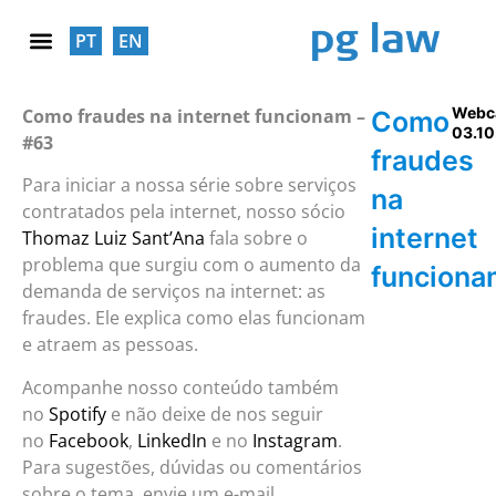
PT
EN
RESPONSABILIDADE SOCIAL
Webc
Como fraudes na internet funcionam –
Como
03.10
#63
fraudes
Para iniciar a nossa série sobre serviços
na
contratados pela internet, nosso sócio
internet
Thomaz Luiz Sant’Ana
fala sobre o
problema que surgiu com o aumento da
funciona
demanda de serviços na internet: as
fraudes. Ele explica como elas funcionam
e atraem as pessoas.
Acompanhe nosso conteúdo também
no
Spotify
e não deixe de nos seguir
no
Facebook
,
LinkedIn
e no
Instagram
.
Para sugestões, dúvidas ou comentários
sobre o tema, envie um e-mail