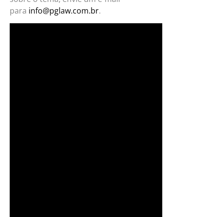
para
info@pglaw.com.br
.