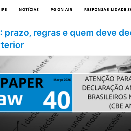
IPE
NOTÍCIAS
PG ON AIR
RESPONSABILIDADE S
 prazo, regras e quem deve dec
terior