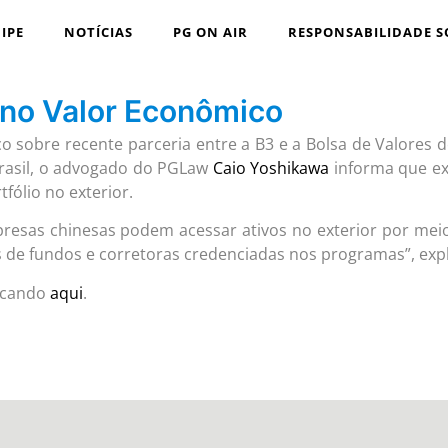
IPE
NOTÍCIAS
PG ON AIR
RESPONSABILIDADE S
 no Valor Econômico
 sobre recente parceria entre a B3 e a Bolsa de Valores de
Brasil, o advogado do PGLaw
Caio Yoshikawa
informa que ex
fólio no exterior.
mpresas chinesas podem acessar ativos no exterior por me
de fundos e corretoras credenciadas nos programas”, expl
licando
aqui
.