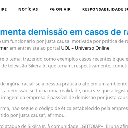
IPE
NOTÍCIAS
PG ON AIR
RESPONSABILIDADE S
omenta demissão em casos de r
e um funcionário por justa causa, motivada por prática de
rner
em entrevista ao portal
UOL – Universo Online
.
re o tema, trazendo como exemplos casos recentes e que e
de televisão Sikêra Jr, que teriam, respectivamente, cometid
de injúria racial, se a pessoa pratica o ato em um ambiente
, a demissão se torna uma realidade, uma vez que a legisla
a imagem da empresa é passível de demissão por justa caus
orma, não segue o código de ética estabelecido pela empres
itido por justa causa”, afirmou.
o ataque de Sikêra Jr. à comunidade LGBTQIAP+, Bruna afi