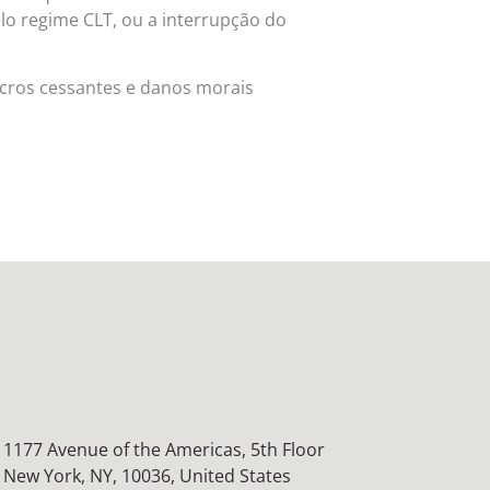
elo regime CLT, ou a interrupção do
ucros cessantes e danos morais
1177 Avenue of the Americas, 5th Floor
New York, NY, 10036,
United States