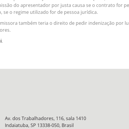
emissão do apresentador por justa causa se o contrato for p
 se o regime utilizado for de pessoa jurídica.
emissora também teria o direito de pedir indenização por l
ores.
i
.
Av. dos Trabalhadores, 116, sala 1410
Indaiatuba, SP 13338-050, Brasil