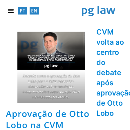
PT
EN
RESPONSABILIDADE SOCIAL
CVM
volta ao
centro
do
debate
Entenda como a aprovação de Otto
após
Lobo para a CVM reacendeu
discussões sobre regulação,
aprovaçã
independência e segurança jurídica
no mercado financeiro.
de Otto
Aprovação de Otto
Lobo
Lobo na CVM