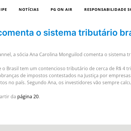
IPE
NOTÍCIAS
PG ON AIR
RESPONSABILIDADE S
menta o sistema tributário bras
annel, a sócia Ana Carolina Monguilod comenta o sistema tri
o Brasil tem um contencioso tributário de cerca de R$ 4 tr
cobranças de impostos contestados na Justiça por empresa
ntos no país. Segundo Ana, os investidores vão sempre calcu
artir da
página 20
.