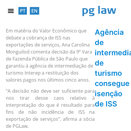
PT
EN
RESPONSABILIDADE SOCIAL
Em matéria do Valor Econômico que
Agência
debate a cobrança de ISS nas
de
exportações de serviços, Ana Carolina
intermedi
Monguilod comenta decisão da 9ª Vara
de Fazenda Pública de São Paulo que
de
garantiu à agência de intermediação de
turismo
turismo Interep a restituição dos
valores pagos nos últimos cinco anos.
consegue
“A decisão não deve ser suficiente para
isenção
nos tirar desse caos relativo à
de ISS
interpretação do que é resultado para
fins de não incidência de ISS na
exportação de serviços”, afirma a sócia
de PGLaw.