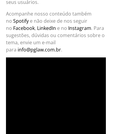
seus usuários.
Acompanhe nosso conteúdo também
no
Spotify
e não deixe de nos seguir
no
Facebook
,
LinkedIn
e no
Instagram
. Para
sugestões, dúvidas ou comentários sobre o
tema, envie um e-mail
para
info@pglaw.com.br
.