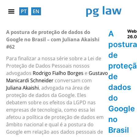
PT
EN
RESPONSABILIDADE SOCIAL
Web
A postura de proteção de dados do
A
26.0
Google no Brasil – com Juliana Akaishi
postura
#62
de
Para finalizar a nossa série sobre a Lei de
proteç
Proteção de Dados Pessoais nossos
advogados
Rodrigo Fialho Borges
e
Gustavo
de
Manicardi Schneider
conversam com
dados
Juliana Akaishi
, advogada na área de
proteção de dados da Google. Eles
do
debatem sobre os efeitos da LGPD nas
Google
empresas de tecnologia, como essa lei
afetou a política de proteção de dados em
no
âmbito nacional e qual é a postura do
Brasil
Google em relação aos dados pessoais de