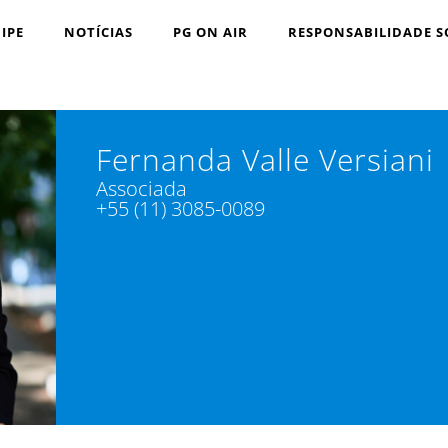
IPE
NOTÍCIAS
PG ON AIR
RESPONSABILIDADE S
Fernanda Valle Versiani
Associada
+55 (11) 3085-0089