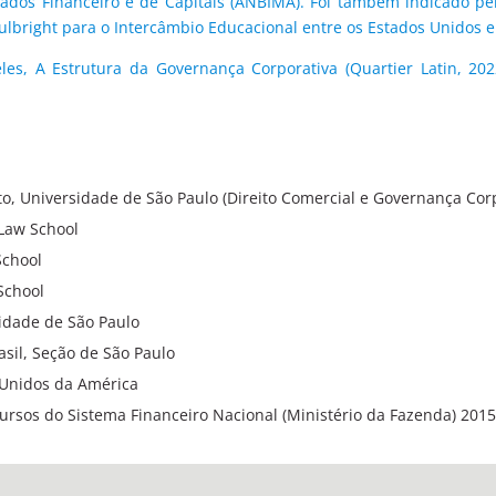
ados Financeiro e de Capitais (ANBIMA). Foi também indicado pel
lbright para o Intercâmbio Educacional entre os Estados Unidos e 
 eles, A Estrutura da Governança Corporativa (Quartier Latin, 2
to, Universidade de São Paulo (Direito Comercial e Governança Cor
 Law School
School
School
sidade de São Paulo
il, Seção de São Paulo
 Unidos da América
sos do Sistema Financeiro Nacional (Ministério da Fazenda) 201