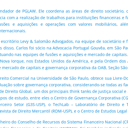
ndador de PGLAW. Ele coordena as áreas de direito societário, co
ncia com a realização de trabalhos para instituições financeiras 
usões e aquisições e operações com valores mobiliários, alé
nternacionais.
o escritório Levy & Salomão Advogados, na equipe de societário 
 disso, Carlos foi sócio na Advocacia Portugal Gouvêa, em São P
atuando nas equipes de fusões e aquisições e mercado de capitais.
e Nova Iorque, nos Estados Unidos da América, e pela Ordem dos 
ercado de capitais e governança corporativa da OAB, Seção São
ireito Comercial na Universidade de São Paulo, obtece sua Livre-
ação sobre governança corporativa, considerando-se todas as facul
 de Direito Global, um dos principais think tanks de justiça social
upos de estudo, entre eles o Centro de Governança Corporativa (CG
ceiro Setor (G3S-USP), o TechLab – Laboratório de Direito e 
evista de Direito Mercantil (RDM-USP), e o Centro de Estudos Legal
elheiro do Conselho de Recursos do Sistema Financeiro Nacional (C