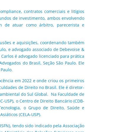
mpliance, contratos comerciais e litígios
e fundos de investimento, ambos envolvendo
m de atuar como árbitro, parecerista e
e fusões e aquisições, coordenando também
aulo, e advogado associado de Debevoise &
 Carlos é advogado licenciado para prática
Advogados do Brasil, Seção São Paulo. Ele
 Paulo.
Docência em 2022 e onde criou os primeiros
dades de Direito no Brasil. Ele é diretor-
 e ambiental do Sul Global. Na Faculdade de
C-USP), o Centro de Direito Bancário (CDB-
Tecnologia, o Grupo de Direito, Saúde e
 Asiáticos (CELA-USP).
RSFN), tendo sido indicado pela Associação