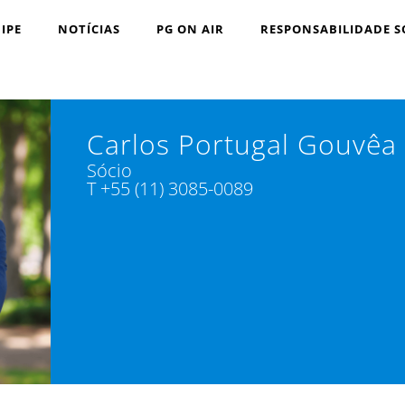
IPE
NOTÍCIAS
PG ON AIR
RESPONSABILIDADE S
Carlos Portugal Gouvêa
Sócio
T +55 (11) 3085-0089