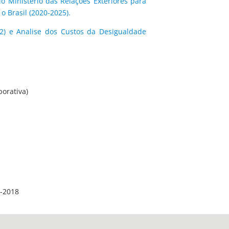
o Ministério das Relações Exteriores para
o Brasil (2020-2025).
022) e Analise dos Custos da Desigualdade
porativa)
5-2018